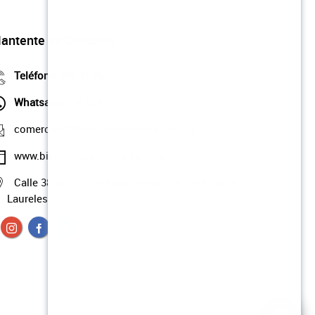
antente en Contacto
Teléfono
322 41 35
Whatsapp
304 534 9161
comercial@bienesyasociados.com.co
www.bienesyasociados.com.co
Calle 38 No.75 - 03 Edificio Mirador del Parque |
Laureles