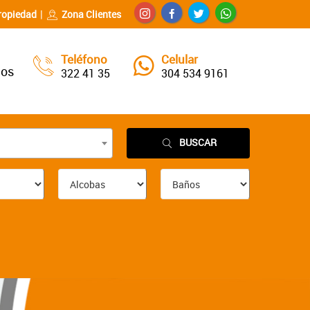
ropiedad
Zona Clientes
Teléfono
Celular
nos
322 41 35
304 534 9161
BUSCAR