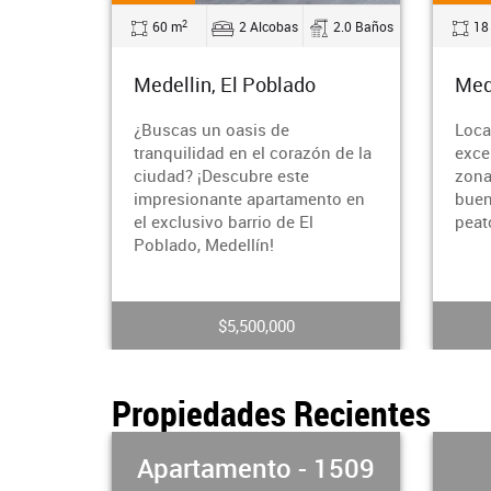
2
2.0 Baños
18 m
0 Alcobas
0.0 Baños
55
Medellín, Centro
Med
Local en arriendo Medellín,
Loca
n de la
excelente sector, primer nivel,
Zona
zona muy comercial, con muy
Mede
nto en
buena vitrina, y alto flujo
pres
peatonal.
estr
esce
$2,000,000
Propiedades Recientes
 1509
Local - 1508
Ap