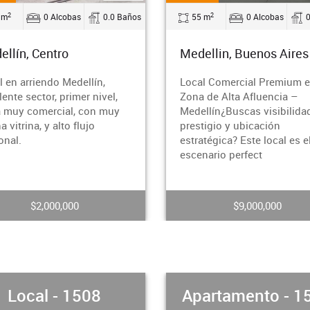
2
2
 m
0 Alcobas
0.0 Baños
5 m
0 Alcobas
ellin, Buenos Aires
Itagüi, San Pio
l Comercial Premium en
¡Arrienda tu espacio en el
 de Alta Afluencia –
corazón de Itagüí!¿Buscas
llín¿Buscas visibilidad,
lugar estratégico para tu
tigio y ubicación
negocio? Esta burbuja
atégica? Este local es el
comercial ubicada en un
nario perfect
moderno edificio mixto
$9,000,000
$1,500,000
artamento - 1507
Apartamento - 1