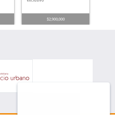
gracias a su am
Dé
$4,000,000