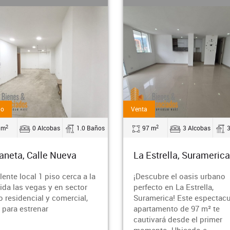
Arriendo
2
2
 m
3 Alcobas
3.0 Baños
57 m
2 Alcobas
Estrella, Suramerica
Medellin, Rosales
cubre el oasis urbano
¿Buscas un refugio moder
ecto en La Estrella,
acogedor en la vibrante ci
merica! Este espectacular
de Medellín? Permítenos
tamento de 97 m² te
presentarte este impresio
ivará desde el primer
apartamento ubicado en el