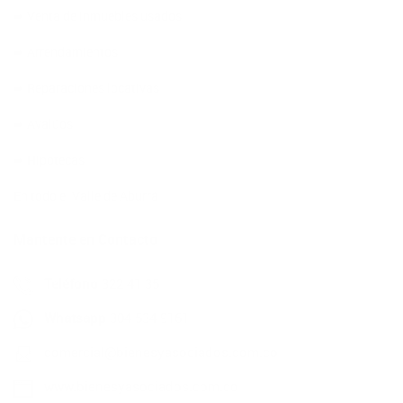
➨ Venta de inmuebles usados
➨ Arrendamientos
➨ Reparaciones locativas
➨ Avalúos
➨ Hipotecas
En todo el Valle de Aburrá
Mantente en Contacto
Teléfono
322 41 35
Whatsapp
304 534 9161
comercial@bienesyasociados.com.co
www.bienesyasociados.com.co