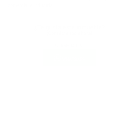
comercial e industrial
¿Te gusta este inmueble?
¡Contáctanos ahora!
3045349161
WHATSAPP