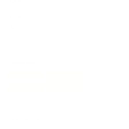
Estrato
6
Precio
$1,940,000,000
2
Área
782 m
Comodidades:
Baños:0
Cocina: Cócina
Sencilla
Sin gas
Oficinas:1
Zonas Comunes: