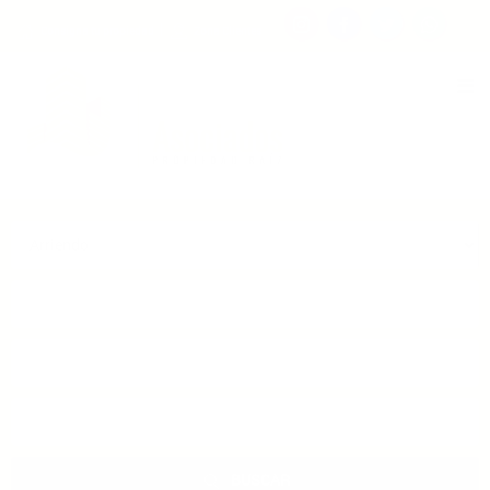
Consigna tu propiedad
Zona Clientes
Tipo de inmueble
Municipios
Barrios
BUSCAR