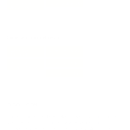
Parqueadero
Zona Residencial
Visitantes
Características del sector
Sobre Via
Supermercados
Principal
Cercanos
Transporte
Zona Comercial
Publico Cercano
Zona Industrial
DESCRIPCIÓN:
Bodega ubicada en la estrella excelente sector antigua
vía a caldas. cuenta con amplios espacios, con
excelentes vías de acceso, transporte publico, zona