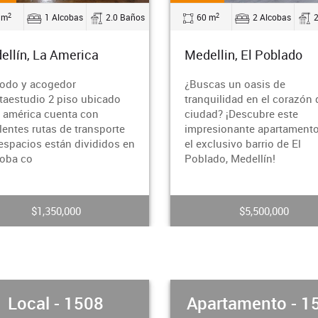
2
2
 m
2 Alcobas
2.0 Baños
40 m
2 Alcobas
ellin, El Poblado
Bello, Niquia
cas un oasis de
¡Tu nuevo hogar te
quilidad en el corazón de la
espera!Apartamento de 2
ad? ¡Descubre este
alcobas con vista espectac
esionante apartamento en
a la ciudadDescubre este
xclusivo barrio de El
encantador apartamento q
ado, Medellín!
combina comodidad, esti
$5,500,000
$195,000,000
artamento - 1507
Apartamento - 1