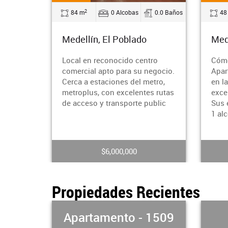
2
0.0 Baños
48 m
1 Alcobas
2.0 Baños
60
Medellín, La America
Med
tro
Cómodo y acogedor
¿Bus
negocio.
Apartaestudio 2 piso ubicado
tran
etro,
en la américa cuenta con
ciud
s rutas
excelentes rutas de transporte
impr
ublic
Sus espacios están divididos en
el e
1 alcoba co
Pobl
$1,350,000
Propiedades Recientes
 1509
Local - 1508
Ap