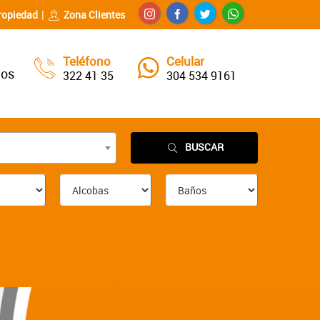
ropiedad
Zona Clientes
Teléfono
Celular
nos
322 41 35
304 534 9161
BUSCAR