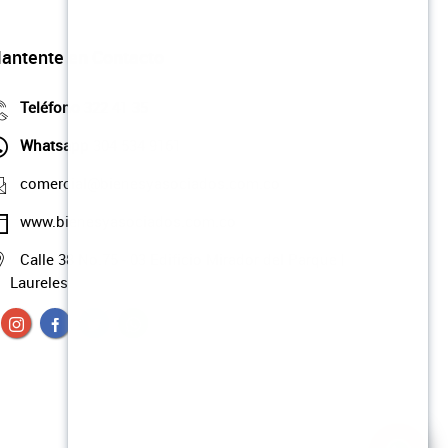
antente en Contacto
Teléfono
322 41 35
Whatsapp
304 534 9161
comercial@bienesyasociados.com.co
www.bienesyasociados.com.co
Calle 38 No.75 - 03 Edificio Mirador del Parque |
Laureles