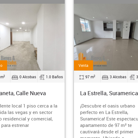
Arriendo
2
2
 m
3 Alcobas
3.0 Baños
57 m
2 Alcobas
Estrella, Suramerica
Medellin, Rosales
cubre el oasis urbano
¿Buscas un refugio moder
ecto en La Estrella,
acogedor en la vibrante ci
merica! Este espectacular
de Medellín? Permítenos
tamento de 97 m² te
presentarte este impresion
ivará desde el primer
apartamento ubicado en el