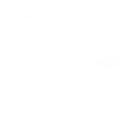
Propiedades Recientes
Apartamento - 1504
Arriendo
2
160 m
3 Alcobas
2.0 Baños
Medellin, Belen Miravalle