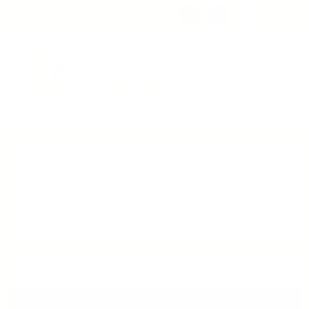
Consigna tu propiedad
Zona Clientes
Tipo de inmueble
Municipios
Barrios
BUSCAR