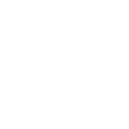
➨ Reparaciones locativas
➨ Avalúos
➨ Hipotecas
En todo el Valle de Aburrá
Mantente en Contacto
Teléfono
322 41 35
Whatsapp
304 534 9161
comercial@bienesyasociados.com.co
www.bienesyasociados.com.co
Calle 38 No.75 - 03 Edificio Mirador del Parque |
Laureles