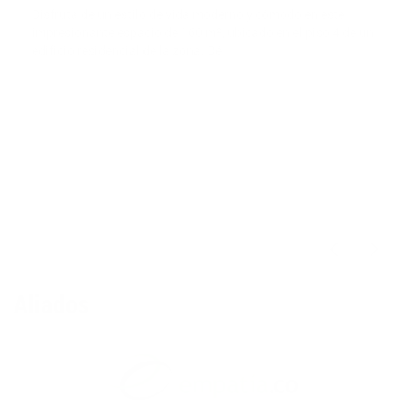
Disfruta de un estilo de vida moderno y cómodo en este
impresionante espacio de 160 m², ubicado en el piso 4 de un
edificio residencial de la zona. Dé
$2,800,000
Aliados