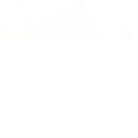
Arriendo
2
70 m
3 Alcobas
2.0 Baños
Medellin, Manrique
apartamento en arriendo sector manrique primer piso
$1,650,000