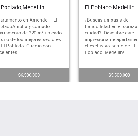
El Poblado,Medellin
El Pobla
¿Buscas un oasis de
¿Buscas u
tranquilidad en el corazón de la
tranquilid
do
ciudad? ¡Descubre este
ciudad? ¡
es
impresionante apartamento en
impresion
el exclusivo barrio de El
el exclusi
Poblado, Medellín!
Poblado, 
$5,500,000