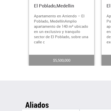
lado,Medellin
El Poblado,Medellin
ento en Arriendo – El
Apartamento en Arriendo – El
o, MedellínAmplio
PobladoAmplio y cómodo
mento de 140 m² ubicado
apartamento de 220 m² ubica
xclusivo y tranquilo
en uno de los mejores sector
de El Poblado, sobre una
de El Poblado. Cuenta con
excelentes
$5,500,000
$6,500,000
Aliados