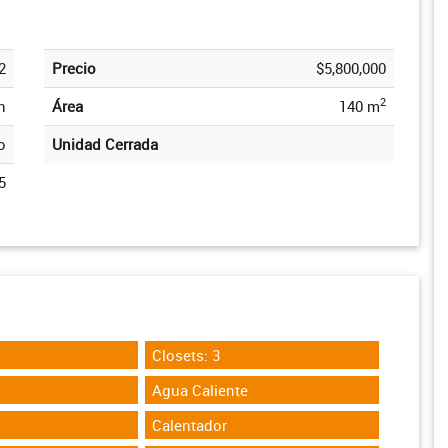
2
Precio
$5,800,000
2
n
Área
140 m
o
Unidad Cerrada
5
Closets: 3
Agua Caliente
Calentador