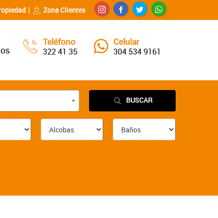
ropiedad
Zona Clientes
Teléfono
Celular
nos
322 41 35
304 534 9161
BUSCAR