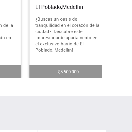
do,Medellin
El Poblado,Medellin
n oasis de
APARTAMENTO EN ARRIENDO
ad en el corazón de la
– EL POBLADO, LOMA DEL
Descubre este
CAMPESTREHermoso
ante apartamento en
apartamento de 129 m² ubicado
vo barrio de El
en una de las zonas más
Medellín!
exclusivas y tranquilas de El Po
$5,500,000
$5,500,000