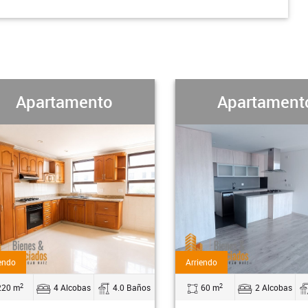
Apartamento
Ap
Arriendo
Arriendo
2
2
Baños
60 m
2 Alcobas
2.0 Baños
60 m