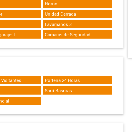
Horno
r
Unidad Cerrada
Lavamanos:3
araje: 1
Camaras de Seguridad
Visitantes
Portería:24 Horas
Shut Basuras
ncial