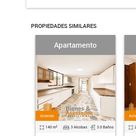
PROPIEDADES SIMILARES
Apartamento
Apartamento
Arriendo
2
3 Alcobas
3.0 Baños
220 m
4 Alcobas
4.0 