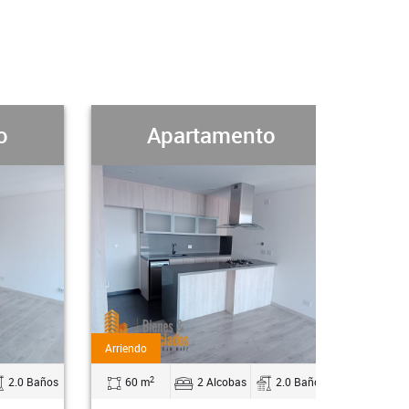
artamento
Apartamento
Arriendo
2
2 Alcobas
2.0 Baños
129 m
3 Alcobas
3.0 Ba