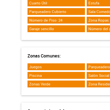
Cuarto Útil
Estufa
Parqueadero Cubierto
Sala Comedo
Número de Piso: 24
Zona Ropas
Garaje sencillo
Número del g
Zonas Comunes:
Juegos
Parqueadero 
Piscina
Salón Social
Zonas Verde
Zona Reside