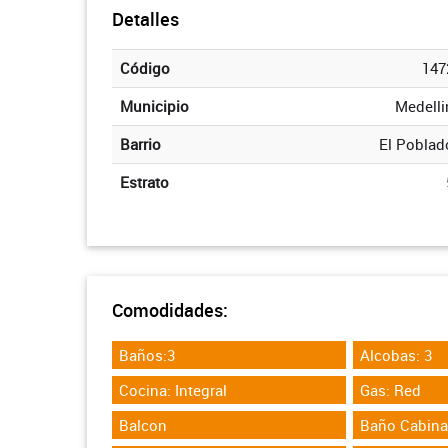
Detalles
Código
147
Municipio
Medelli
Barrio
El Poblad
Estrato
Comodidades:
Baños:3
Alcobas: 3
Cocina: Integral
Gas: Red
Balcon
Baño Cabina