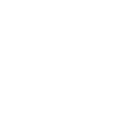
¡Vive en una ubicación estratégica en Robledo! Se arrienda
excelente apartamento, ubicado cerca del ITM, Pascual
Bravo y otras instituciones educativa
$2,800,000
Aliados