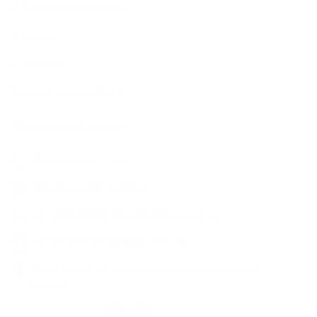
➨ Reparaciones locativas
➨ Avalúos
➨ Hipotecas
En todo el Valle de Aburrá
Mantente en Contacto
Teléfono
322 41 35
Whatsapp
304 534 9161
comercial@bienesyasociados.com.co
www.bienesyasociados.com.co
Calle 38 No.75 - 03 Edificio Mirador del Parque |
Laureles