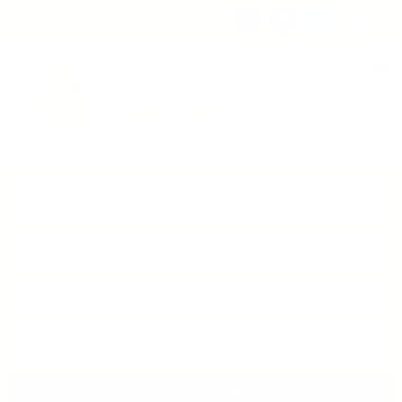
Consigna tu propiedad
Zona Clientes
Tipo de inmueble
Municipios
Barrios
BUSCAR