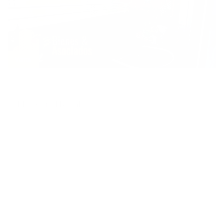
Venta
2
159 m
3 Alcobas
3.0 Baños
Medellin, El Nogal
¡Venta de Hermoso Apartamento en Ubicación
Privilegiada!Disfruta de la comodidad y el diseño en este
espectacular apartamento de 3 alcobas independien
$890,000,000