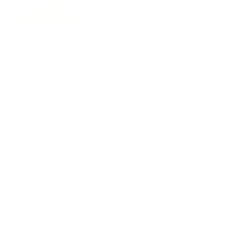
Cercanos
Publico Cercano
Zona Comercial
DESCRIPCIÓN:
Descubre tu nuevo oasis urbano en el corazón de Medellín!
Ubicado en el encantador barrio de Manrique, cerca a la
estacion gardel, este apartamento de 256 m² de lote te ofrece la
combinación perfecta entre estilo, comodidad y ubicación
privilegiada. cuenta con 5 alcobas, 4 baños, 4 closets.
Imagina relajarte en los cálidos atardeceres en el piso número
3, mientras disfrutas de la tranquilidad que te brinda este
acogedor hogar. Con una distribución funcional y acabados de
alta calidad, este inmueble te permitirá vivir en armonía con tu
estilo de vida.