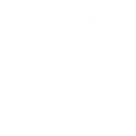
¿Te gusta este inmueble?
¡Contáctanos ahora!
3045349161
WHATSAPP