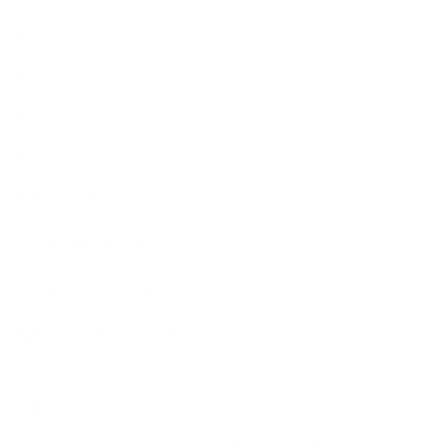
➨ Arrendamientos
➨ Reparaciones locativas
➨ Avalúos
➨ Hipotecas
En todo el Valle de Aburrá
Mantente en Contacto
Teléfono
322 41 35
Whatsapp
304 534 9161
comercial@bienesyasociados.com.co
www.bienesyasociados.com.co
Calle 38 No.75 - 03 Edificio Mirador del Parque |