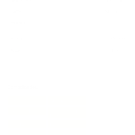
Barrio
Manrique
Estrato
3
Precio
$950,000,000
2
Área
450 m
Comodidades:
Baños:4
Alcobas: 5
Closets: 4
Cocina: Semi
Integral
Gas: Red
Balcon
Baño Cabina
Sala Comedor