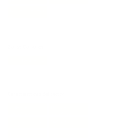
Número de Piso:
3
Zonas Comunes:
Zona Residencial
Características del sector
Colegios
Parques
Cercanos
Cercanos
Seguridad en la
Sobre Via
zona
Secundaria
Supermercados
Transporte