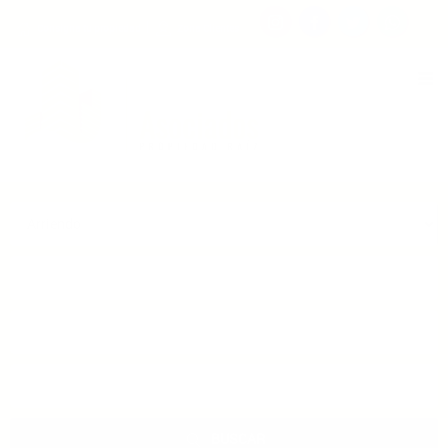
Consigna tu propiedad
Zona Clientes
Tipo de inmueble
Municipios
Barrios
BUSCAR