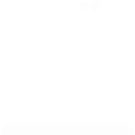
Consigna tu propiedad
Zona Clientes
Tipo de inmueble
Municipios
Barrios
BUSCAR