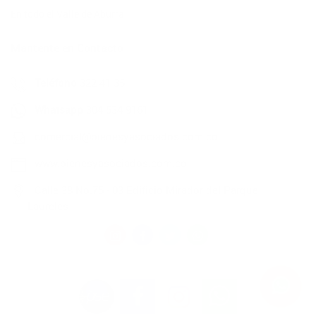
En todo el Valle de Aburrá
Mantente en Contacto
Teléfono
322 41 35
Whatsapp
304 534 9161
comercial@bienesyasociados.com.co
www.bienesyasociados.com.co
Calle 38 No.75 - 03 Edificio Mirador del Parque |
Laureles