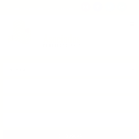
Consigna tu propiedad
Zona Clientes
Tipo de inmueble
Municipios
Barrios
BUSCAR