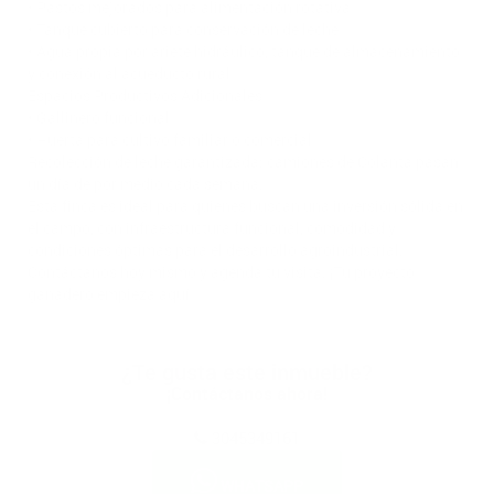
• Pastos mejorados para alimentación rotativa
• Tanque cubierto para conservación de leche
• Agua propia por ariete hidráulico, tanque de almacenamiento
y conexión al acueducto rural
Espacios Productivos Adicionales
• Gallinero funcional
• Huerta para cultivo familiar o comercial
Recolección de leche garantizada: camiones de Colanta pasan
un día de por medio cada semana.
Esta finca es ideal para quienes buscan una inversión sólida en
el campo, con infraestructura funcional, comodidad y
condiciones óptimas para el desarrollo agroindustrial.
Contáctanos hoy mismo y agenda tu visita. ¡Tu proyecto
ganadero empieza aquí!
¿Te gusta este inmueble?
¡Contáctanos ahora!
3045349161
WHATSAPP