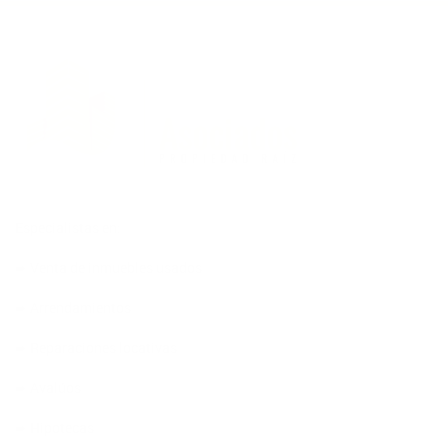
Especialistas en:
➨ Venta de inmuebles usados
➨ Arrendamientos
➨ Reparaciones locativas
➨ Avalúos
➨ Hipotecas