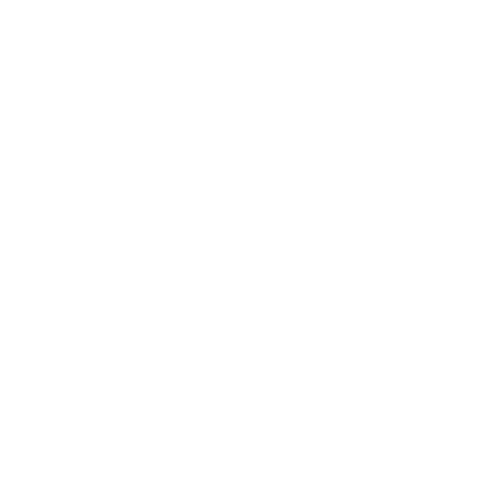
Se vende finca ganadera lista para producir, ubicada en una de
las zonas rurales más productivas y tradicionales del país,
reconocida por su vocación lechera y ganadera. Con una
extensión aproximada de 9 hectáreas, esta propiedad ofrece
todo lo necesario para iniciar o expandir un proyecto
agropecuario rentable desde el primer día.
Casa Campesina Cómoda y Espaciosa
• 5 habitaciones
• 2 baños
• Cocina tradicional
• Zona de ropas
• Sala star amplia
• Comedor
• Corredor típico antioqueño
• Rodeada de naturaleza y tranquilidad
Infraestructura Ganadera de Alto Desempeño
• Capacidad para 35 cabezas de ganado
• Potreros divididos con caminos techados para evitar
pantanos en época de lluvias
• Sala de ordeño de dos puestos y patio funcional
• Bodegas para insumos
• Pesebreras y terneril para manejo especializado