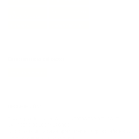
Sala
Sala Comedor
Tipo de
Número de Piso:
Pisos:baldosa
1
4 garajes
Garaje sencillo
Características del sector
Zona Campestre
DESCRIPCIÓN:
Finca Agroindustrial en Venta – VEREDA ESPIRITU SANTO,
SAN PEDRO DE LOS MILAGROS
¡Oportunidad única para emprender en el campo con eficiencia,
bienestar animal y calidad de vida!