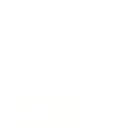
Municipio
Bello
Barrio
Niquia
Estrato
0
Precio
$1,450,000,000
2
Área
90000 m
Comodidades:
Baños:2
Alcobas: 5
Closets: 3
Cocina: Semi
Integral
Sin gas
Baño Cabina